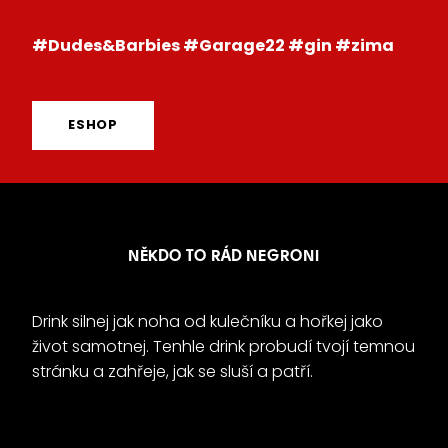
#Dudes&Barbies #Garage22 #gin #zima
ESHOP
NĚKDO TO RÁD NEGRONI
Drink silnej jak noha od kulečníku a hořkej jako
život samotnej. Tenhle drink probudí tvojí temnou
stránku a zahřeje, jak se sluší a patří.