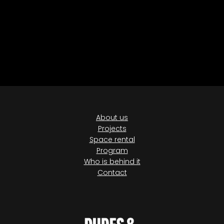
RADLICKÁ KULTURNÍ SPORTOVNA
KAVÁRNA CO HLEDÁ JMÉNO
VNITROBLOCK
GRAM PRAGUE
About us
Projects
Space rental
Program
Who is behind it
Contact