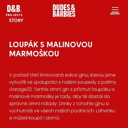
MENU
HO
PROJECTS
STORY
SP
PR
LOUPÁK S MALINOVOU
SUS
MARMOŠKOU
PR
CO
V pořadí třetí limitovaná edice ginu, kterou jsme
EN
CS
vytvořili ve spolupráci s našimi sousedy z palírny
Garage22. Tenhle zimní gin s příchutí loupáku a
malinové marmošky je tady, aby tě dostal do
správné zimní nálady. Drinky z tohohle ginu si
vychutnáš ve všech našich podnicích. Lahvinku
si můžeš koupit i domů.