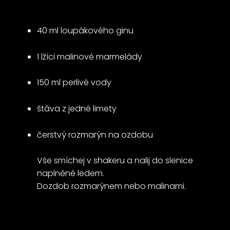
40 ml loupákového ginu
1 lžíci malinové marmelády
150 ml perlivé vody
štáva z jedné limety
čerstvý rozmarýn na ozdobu
Vše smíchej v shakeru a nalij do slenice
naplněné ledem.
Dozdob rozmarýnem nebo malinami.