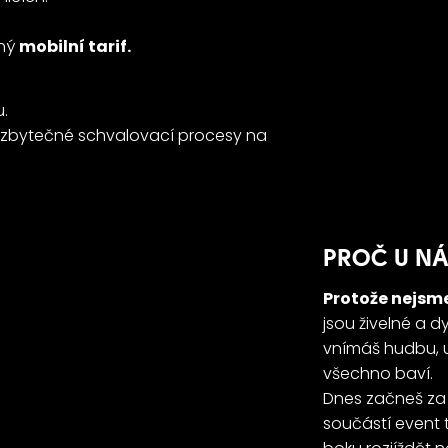
ný
mobilní tarif.
.
bytečné schvalovací procesy na
PROČ U NÁ
Protože nejsm
jsou živelné a dy
vnímáš hudbu, um
všechno baví.
Dnes začneš za 
součástí event 