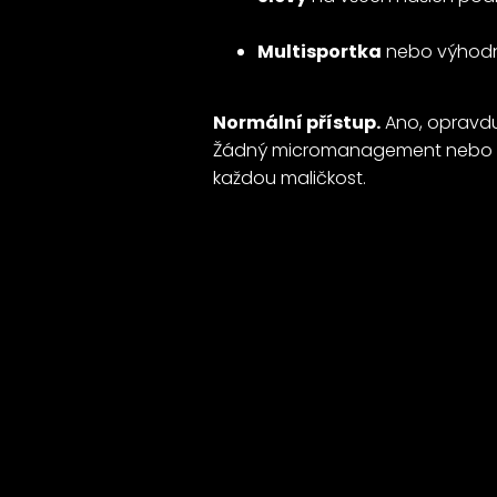
Multisportka
nebo výhod
Normální přístup.
Ano, opravdu
Žádný micromanagement nebo z
každou maličkost.