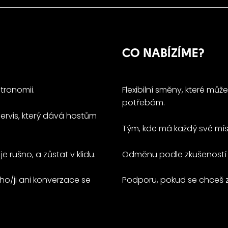
CO NABÍZÍME?
tronomii.
Flexibilní směny, které m
potřebám.
servis, který dává hostům
Tým, kde má každý své mís
 rušno, a zůstat v klidu.
Odměnu podle zkušeností a 
ho/ji ani konverzace se
Podporu, pokud se chceš z