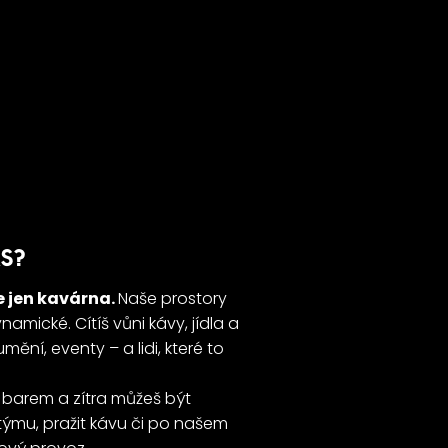
S?
e jen kavárna.
Naše prostory
namické. Cítíš vůni kávy, jídla a
ění, eventy – a lidi, které to
barem a zítra můžeš být
týmu, pražit kávu či po našem