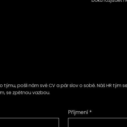
boku rozjíždět 
týmu, pošli nám své CV a pár slov o sobě. Náš HR tým se 
em, se zpětnou vazbou.
Příjmení
*