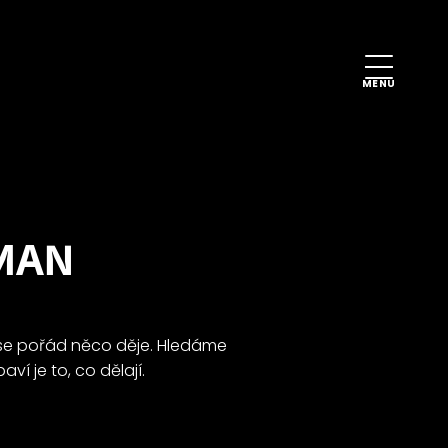
MENU
RMAN
u se pořád něco děje. Hledáme
aví je to, co dělají.