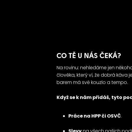
CO TĚ U NÁS ČEKÁ?
Na rovinu: nehledáme jen někoh
člověka, který ví, že dobrá káva je
barem má své kouzlo a tempo.
Když se k nám přidáš, tyto p
Práce na HPP či OSVČ
.
Slevy
na všech našich podn