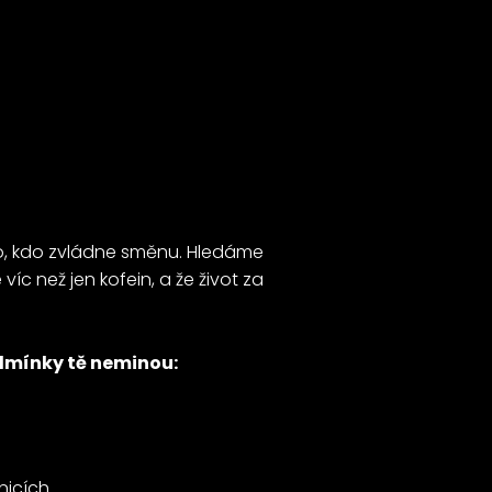
o, kdo zvládne směnu. Hledáme
 víc než jen kofein, a že život za
odmínky tě neminou:
icích.