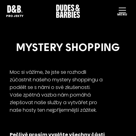
MENU
HO
PROJEKTY
PR
PR
MYSTERY SHOPPING
UD
PR
KA
Moc si vážíme, že jste se rozhodli
zúčastnit našeho mystery shoppingu a
KO
podělit se s námi o své zkušenosti.
CS
EN
Vaše zpětná vazba nám pomáhá
zlepšovat naše služby a vytvářet pro
naše hosty ten nejpříjemnější zážitek.
Pečlivě prosím vyplňte všechny části