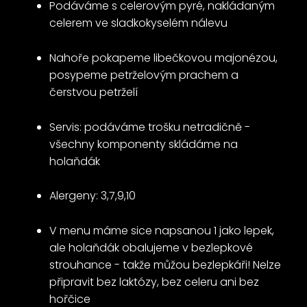
Podáváme s celerovým pyré, nakládaným
celerem ve sladkokyselém nálevu
Nahoře pokapeme libečkovou majonézou,
posypeme petrželovým prachem a
čerstvou petrželí
Servis: podáváme trošku netradičně -
všechny komponenty skládáme na
holaňdák
Alergeny: 3,7,9,10
V menu máme sice napsanou 1 jako lepek,
ale holaňdák obalujeme v bezlepkové
strouhance - takže můžou bezlepkáři! Nelze
připravit bez laktózy, bez celeru ani bez
hořčice