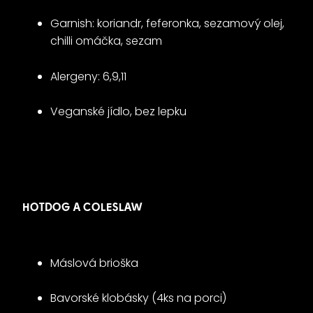
Garnish: koriandr, feferonka, sezamový olej,
chilli omáčka, sezam
Alergeny: 6,9,11
Veganské jídlo, bez lepku
HOTDOG A COLESLAW
Máslová brioška
Bavorské klobásky (4ks na porci)