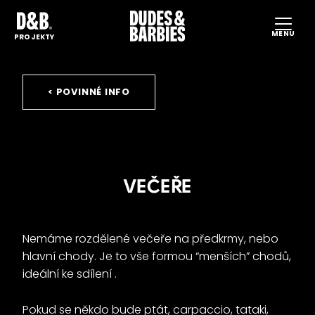
MENU
HO
PROJEKTY
PR
PR
< POVINNÉ INFO
UD
PR
KA
VEČEŘE
KO
CS
EN
Nemáme rozdělené večeře na předkrmy, nebo
hlavní chody. Je to vše formou “menších” chodů,
ideální ke sdílení .
Pokud se někdo bude ptát, carpaccio, tataki,