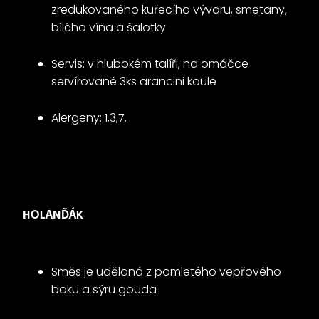
zredukovaného kuřecího vývaru, smetany,
bílého vína a šalotky
Servis: v hlubokém talíři, na omáčce
servírované 3ks arancini koule
Alergeny: 1,3,7,
HOLANĎÁK
Směs je udělaná z pomletého vepřového
boku a sýru gouda