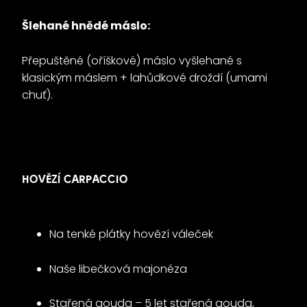
Šlehané hnědé máslo:
Přepuštěné (oříškové) máslo vyšlehané s
klasickým máslem + lahůdkové droždí (umami
chuť).
HOVĚZÍ CARPACCIO
Na tenké plátky hovězí váleček
Naše libečková majonéza
Stařená gouda – 5 let stařená gouda,