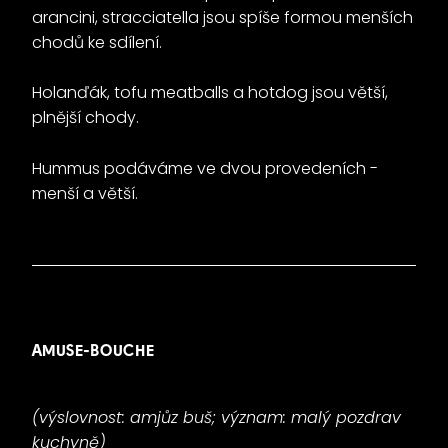
arancini, stracciatella jsou spíše formou menších
chodů ke sdílení.
Holanďák, tofu meatballs a hotdog jsou větší,
plnější chody.
Hummus podáváme ve dvou provedeních -
menší a větší.
AMUSE-BOUCHE
(výslovnost: amjůz buš; význam: malý pozdrav
kuchyně)