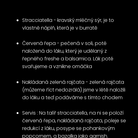
Stracciatella - kravský mléčný sýr, je to
vlastně náplň, která je v burratě
Červená řepa - pečená v soli, poté
naložená do láku, který je udělaný z
řepného freshe a balsamica. Lák poté
svařujeme a vznikne omáčka
Nakládaná zelená rajčata - zelená rajčata
(můžeme říct nedozrálá) jsme v létě naložili
do láku a teď podáváme s tímto chodem
Servis : Na talíř stracciatella, na ni se položí
červená řepa, nakládaná rajčata, poleje se
redukcí z láku, posype se pohankovým
popcornem, a bazalka jako garnish.