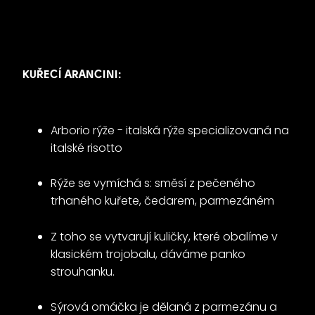
KUŘECÍ ARANCINI:
Arborio rýže - italská rýže specializovaná na
italské risotto
Rýže se vymíchá s: směsí z pečeného
trhaného kuřete, čedarem, parmezáném
Z toho se vytvarují kuličky, které obalíme v
klasickém trojobalu, dáváme panko
strouhanku.
Sýrová omáčka je dělaná z parmezánu a