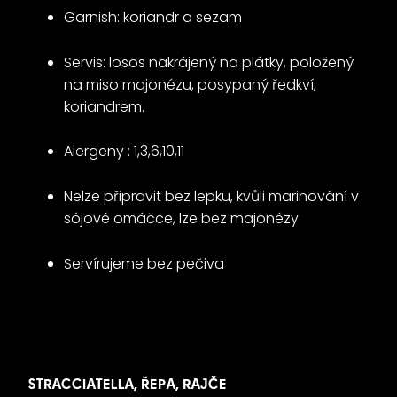
Garnish: koriandr a sezam
Servis: losos nakrájený na plátky, položený
na miso majonézu, posypaný ředkví,
koriandrem.
Alergeny : 1,3,6,10,11
Nelze připravit bez lepku, kvůli marinování v
sójové omáčce, lze bez majonézy
Servírujeme bez pečiva
STRACCIATELLA, ŘEPA, RAJČE