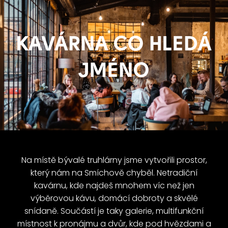
KAVÁRNA CO HLEDÁ
JMÉNO
Na místě bývalé truhlárny jsme vytvořili prostor,
který nám na Smíchově chyběl. Netradiční
kavárnu, kde najdeš mnohem víc než jen
výběrovou kávu, domácí dobroty a skvělé
snídaně. Součástí je taky galerie, multifunkční
místnost k pronájmu a dvůr, kde pod hvězdami a